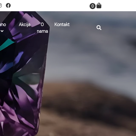
0
ano
Akcija
O
Kontakt
nama