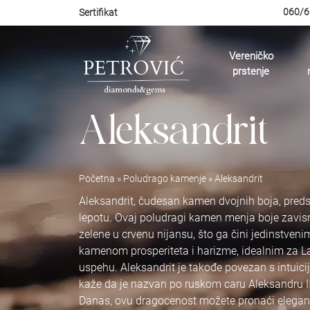
060/6
Sertifikat
Vereničko
prstenje
Aleksandrit
Početna
»
Poludrago kamenje
»
Aleksandrit
Aleksandrit, čudesan kamen dvojnih boja, predst
lepotu. Ovaj poludragi kamen menja boje zavisno
zelene u crvenu nijansu, što ga čini jedinstven
kamenom prosperiteta i harizme, idealnim za La
uspehu. Aleksandrit je takođe povezan s intuic
kaže da je nazvan po ruskom caru Aleksandru II,
Danas, ovu dragocenost možete pronaći eleg