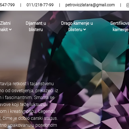
547-799
|
011/218-77-99
|
petroviczlatara@gmail.com
|
Zlatni
Dijamant u
Drago kamenje u
Sertifikov
nakit
blisteru
blisteru
kamenje
avlja retkost i tajanstvenu
 od osvetljenja, prelazeći iz
im i fascinantnim. Smatra se
vove koji teže luksuzu i
ijom i kreativnošću. Legenda
 čime je dobio carski status.
antno upakovanu u posebnom