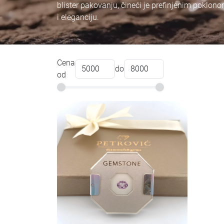
blister pakovanju, čineći je prefinjenim poklon
i eleganciju.
Cena
do
od