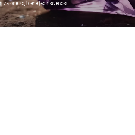
om za one koji cene jedinstvenost