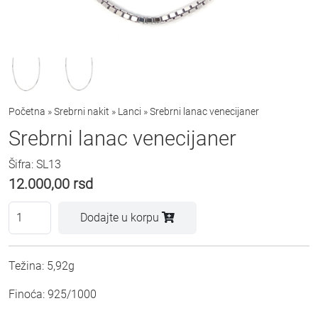
Početna
»
Srebrni nakit
»
Lanci
»
Srebrni lanac venecijaner
Srebrni lanac venecijaner
Šifra: SL13
12.000,00
rsd
Dodajte u korpu
Težina: 5,92g
Finoća: 925/1000