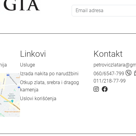
Linkovi
Kontakt
nija
Usluge
petroviczlatara@g
Izrada nakita po narudžbini
060/6547-799
011/218-77-99
Otkup zlata, srebra i dragog
kamenja
Uslovi korišćenja