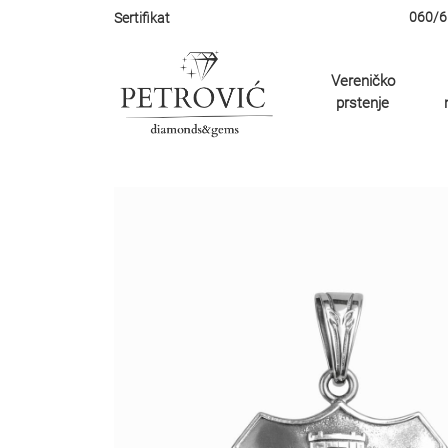
060/6
Sertifikat
Vereničko
prstenje