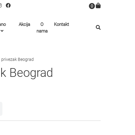
0
ano
Akcija
O
Kontakt
nama
i privezak Beograd
ak Beograd