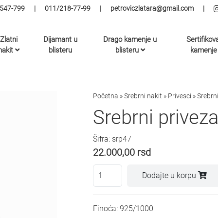
547-799
|
011/218-77-99
|
petroviczlatara@gmail.com
|
Zlatni
Dijamant u
Drago kamenje u
Sertifikov
nakit
blisteru
blisteru
kamenje
Početna
»
Srebrni nakit
»
Privesci
»
Srebrn
Srebrni privez
Šifra: srp47
22.000,00
rsd
Dodajte u korpu
Finoća: 925/1000