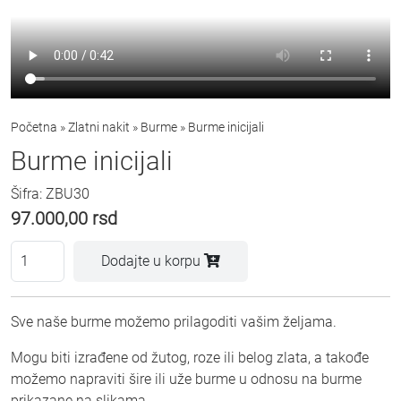
Početna
»
Zlatni nakit
»
Burme
»
Burme inicijali
Burme inicijali
Šifra: ZBU30
97.000,00
rsd
Dodajte u korpu
Sve naše burme možemo prilagoditi vašim željama.
Mogu biti izrađene od žutog, roze ili belog zlata, a takođe
možemo napraviti šire ili uže burme u odnosu na burme
prikazane na slikama.