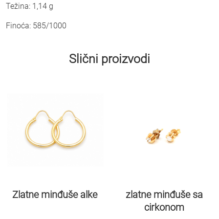
Težina: 1,14 g
Finoća: 585/1000
Slični proizvodi
Zlatne minđuše alke
zlatne minđuše sa
cirkonom