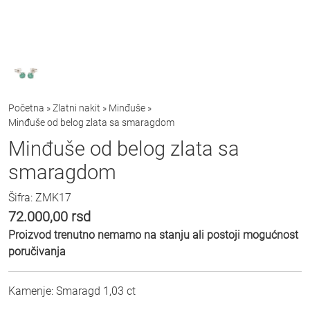
Početna
»
Zlatni nakit
»
Minđuše
»
Minđuše od belog zlata sa smaragdom
Minđuše od belog zlata sa
smaragdom
Šifra: ZMK17
72.000,00
rsd
Proizvod trenutno nemamo na stanju ali postoji mogućnost
poručivanja
Kamenje: Smaragd 1,03 ct