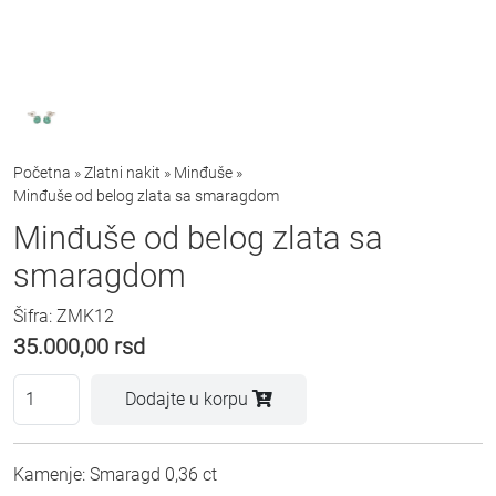
Početna
»
Zlatni nakit
»
Minđuše
»
Minđuše od belog zlata sa smaragdom
Minđuše od belog zlata sa
smaragdom
Šifra: ZMK12
35.000,00
rsd
Dodajte u korpu
Kamenje: Smaragd 0,36 ct