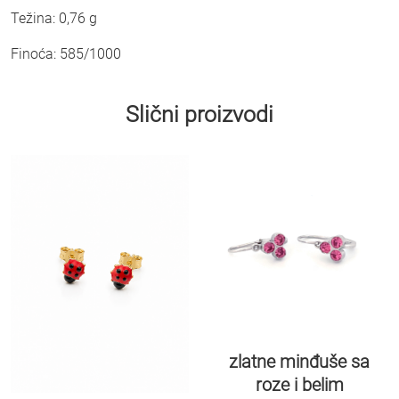
Težina: 0,76 g
Finoća: 585/1000
Slični proizvodi
zlatne minđuše sa
roze i belim