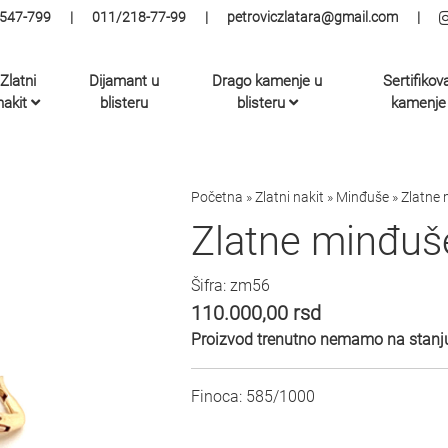
547-799
|
011/218-77-99
|
petroviczlatara@gmail.com
|
Zlatni
Dijamant u
Drago kamenje u
Sertifikov
nakit
blisteru
blisteru
kamenje
Početna
»
Zlatni nakit
»
Minđuše
»
Zlatne 
Zlatne minđuš
Šifra: zm56
110.000,00
rsd
Proizvod trenutno nemamo na stanju
Finoca: 585/1000