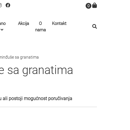
0
ano
Akcija
O
Kontakt
nama
minđuše sa granatima
e sa granatima
 ali postoji mogućnost poručivanja