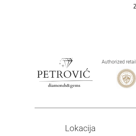
Z
Authorized reta
Lokacija