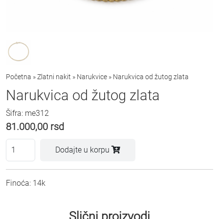
Početna
»
Zlatni nakit
»
Narukvice
»
Narukvica od žutog zlata
Narukvica od žutog zlata
Šifra: me312
81.000,00
rsd
Dodajte u korpu
Finoća: 14k
Slični proizvodi