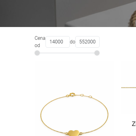
Cena
do
od
Z