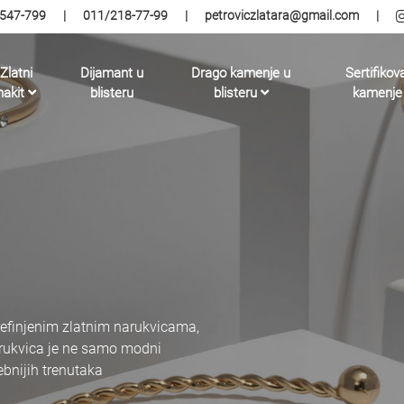
547-799
|
011/218-77-99
|
petroviczlatara@gmail.com
|
Zlatni
Dijamant u
Drago kamenje u
Sertifikov
nakit
blisteru
blisteru
kamenje
refinjenim zlatnim narukvicama,
narukvica je ne samo modni
ebnijih trenutaka