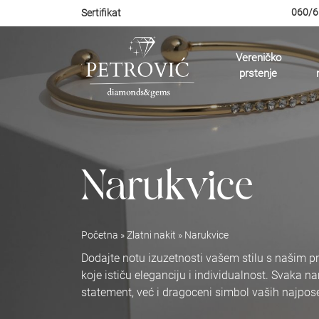
060/6
Sertifikat
Vereničko
prstenje
Narukvice
Početna
»
Zlatni nakit
»
Narukvice
Dodajte notu izuzetnosti vašem stilu s našim p
koje ističu eleganciju i individualnost. Svaka 
statement, već i dragoceni simbol vaših najpos