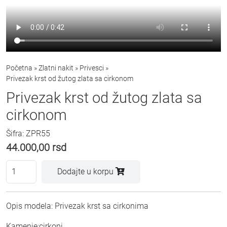
Početna
»
Zlatni nakit
»
Privesci
»
Privezak krst od žutog zlata sa cirkonom
Privezak krst od žutog zlata sa
cirkonom
Šifra: ZPR55
44.000,00
rsd
Dodajte u korpu
Opis modela: Privezak krst sa cirkonima
Kamenje:cirkoni