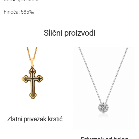
Finoća: 585‰
Slični proizvodi
Zlatni privezak krstić