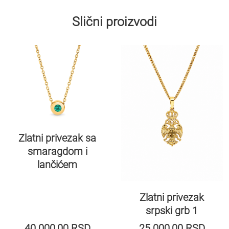
Slični proizvodi
Zlatni privezak sa
smaragdom i
lančićem
Zlatni privezak
srpski grb 1
40.000,00
RSD
25.000,00
RSD