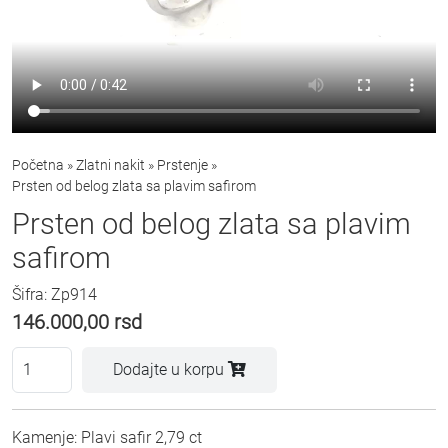
Početna
»
Zlatni nakit
»
Prstenje
»
Prsten od belog zlata sa plavim safirom
Prsten od belog zlata sa plavim
safirom
Šifra: Zp914
146.000,00
rsd
Dodajte u korpu
Kamenje: Plavi safir 2,79 ct