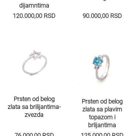
dijamntima
120.000,00
RSD
90.000,00
RSD
Prsten od belog
Prsten od belog
zlata sa brilijantima-
zlata sa plavim
zvezda
topazom i
brlijantima
76.000,00
RSD
125.000,00
RSD