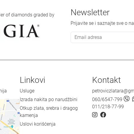
Newsletter
iler of diamonds graded by
Prijavite se i saznajte sve o
Linkovi
Kontakt
nija
Usluge
petroviczlatara@g
Izrada nakita po narudžbini
060/6547-799
011/218-77-99
Otkup zlata, srebra i dragog
kamenja
Uslovi korišćenja