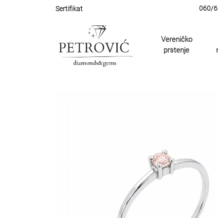
060/6
Sertifikat
Vereničko
prstenje