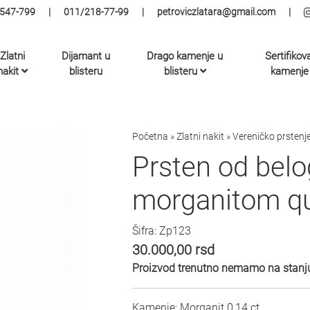
547-799
|
011/218-77-99
|
petroviczlatara@gmail.com
|
Zlatni
Dijamant u
Drago kamenje u
Sertifikov
nakit
blisteru
blisteru
kamenje
Početna
»
Zlatni nakit
»
Vereničko prstenj
Prsten od belo
morganitom q
Šifra: Zp123
30.000,00
rsd
Proizvod trenutno nemamo na stanju
Kamenje: Morganit 0,14 ct