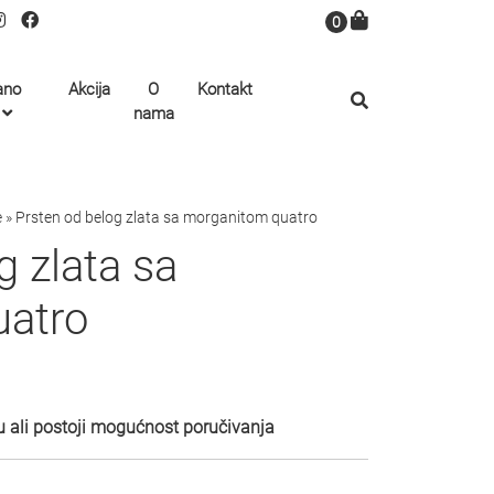
0
ano
Akcija
O
Kontakt
nama
e
»
Prsten od belog zlata sa morganitom quatro
g zlata sa
uatro
 ali postoji mogućnost poručivanja