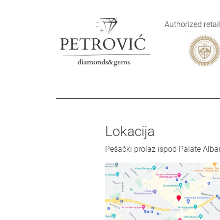
Authorized reta
Lokacija
Pešački prolaz ispod Palate Alba