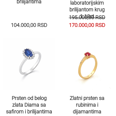
brilijantima
laboratorijskim
brilijantom krug
1.18ct
195.000,00
RSD
104.000,00
RSD
170.000,00
RSD
Prsten od belog
Zlatni prsten sa
zlata Diama sa
rubinima i
safirom i brilijantima
dijamantima