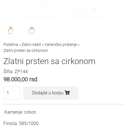
Početna
»
Zlatni nakit
»
Vereničko prstenje
»
Zlatni prsten sa cirkonom
Zlatni prsten sa cirkonom
Šifra: ZP144
98.000,00
rsd
Dodajte u korpu
Kamenje: cirkon
Finoća: 585/1000