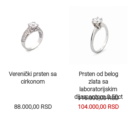
Verenički prsten sa
Prsten od belog
cirkonom
zlata sa
laboratorijskim
dijamantom 0.50ct
116.000,00
RSD
88.000,00
RSD
104.000,00
RSD