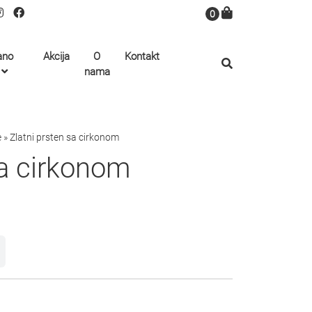
0
ano
Akcija
O
Kontakt
nama
e
»
Zlatni prsten sa cirkonom
sa cirkonom