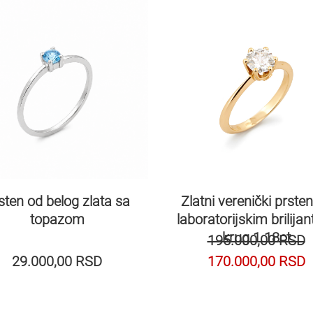
sten od belog zlata sa
Zlatni verenički prste
topazom
laboratorijskim brilija
krug 1.18ct
195.000,00
RSD
29.000,00
RSD
170.000,00
RSD