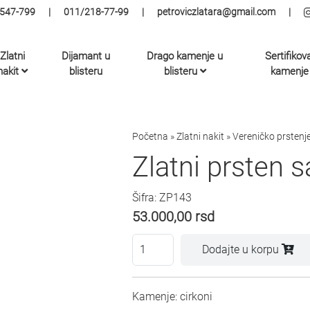
547-799
|
011/218-77-99
|
petroviczlatara@gmail.com
|
Zlatni
Dijamant u
Drago kamenje u
Sertifikov
nakit
blisteru
blisteru
kamenje
Početna
»
Zlatni nakit
»
Vereničko prstenj
Zlatni prsten 
Šifra: ZP143
53.000,00
rsd
Dodajte u korpu
Kamenje: cirkoni