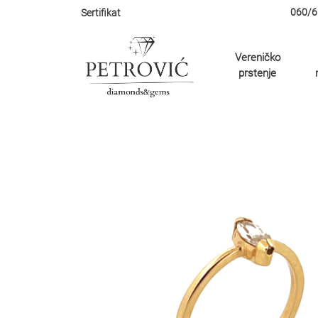
060/6
Sertifikat
Vereničko
prstenje