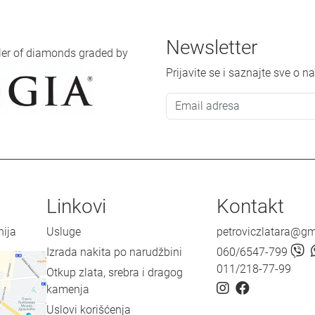
Newsletter
iler of diamonds graded by
Prijavite se i saznajte sve o
Linkovi
Kontakt
nija
Usluge
petroviczlatara@g
Izrada nakita po narudžbini
060/6547-799
011/218-77-99
Otkup zlata, srebra i dragog
kamenja
Uslovi korišćenja