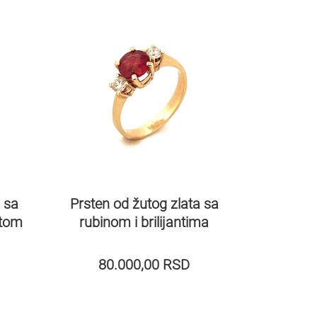
n sa
Prsten od žutog zlata sa
ntom
rubinom i brilijantima
80.000,00
RSD