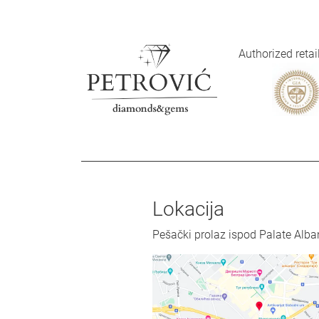
Authorized reta
Lokacija
Pešački prolaz ispod Palate Alba