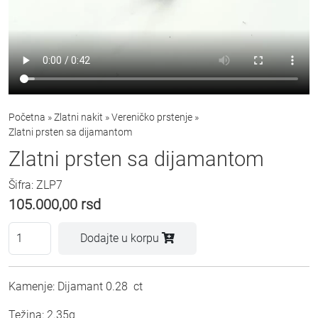
Početna
»
Zlatni nakit
»
Vereničko prstenje
»
Zlatni prsten sa dijamantom
Zlatni prsten sa dijamantom
Šifra: ZLP7
105.000,00
rsd
Dodajte u korpu
Kamenje: Dijamant 0.28 ct
Težina: 2.35g