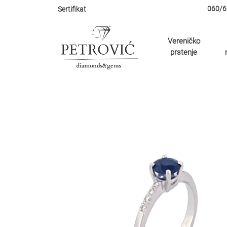
060/6
Sertifikat
Vereničko
prstenje