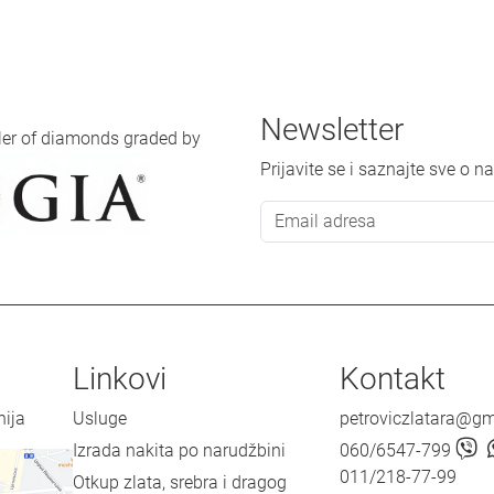
Newsletter
iler of diamonds graded by
Prijavite se i saznajte sve o
Linkovi
Kontakt
nija
Usluge
petroviczlatara@g
Izrada nakita po narudžbini
060/6547-799
011/218-77-99
Otkup zlata, srebra i dragog