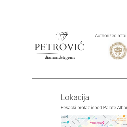
Authorized reta
Lokacija
Pešački prolaz ispod Palate Alba