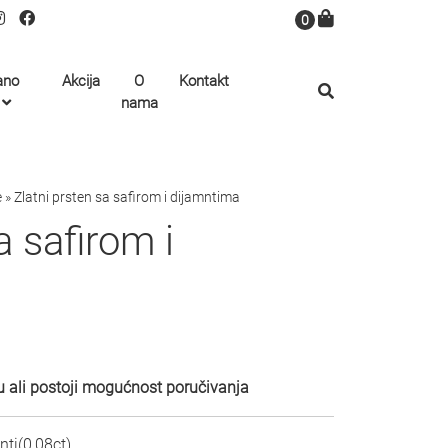
0
ano
Akcija
O
Kontakt
nama
e
»
Zlatni prsten sa safirom i dijamntima
a safirom i
 ali postoji mogućnost poručivanja
nti(0,08ct)