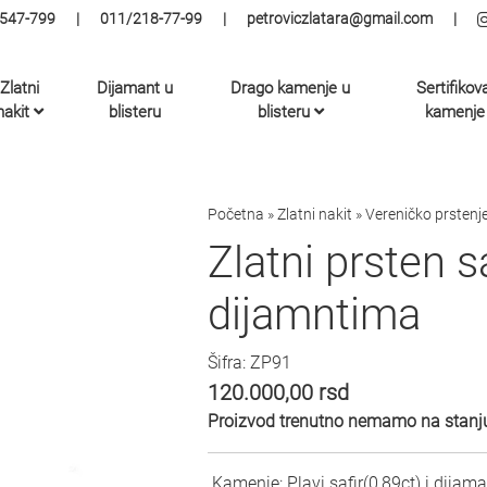
547-799
|
011/218-77-99
|
petroviczlatara@gmail.com
|
Zlatni
Dijamant u
Drago kamenje u
Sertifikov
nakit
blisteru
blisteru
kamenje
Početna
»
Zlatni nakit
»
Vereničko prstenj
Zlatni prsten s
dijamntima
Šifra: ZP91
120.000,00
rsd
Proizvod trenutno nemamo na stanju
Kamenje: Plavi safir(0,89ct) i dijama