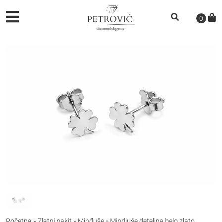
0
Početna
»
Zlatni nakit
»
Minđuše
»
Mindjuše detelina belo zlato