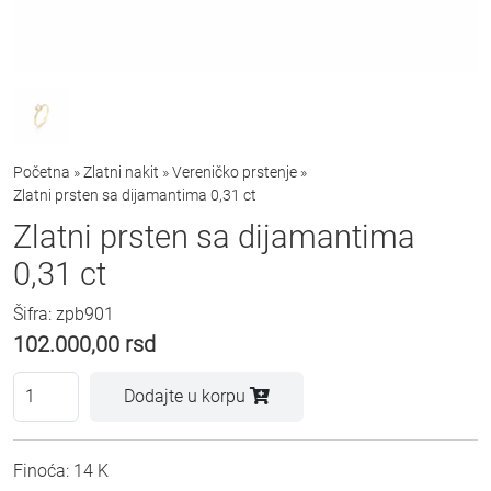
Početna
»
Zlatni nakit
»
Vereničko prstenje
»
Zlatni prsten sa dijamantima 0,31 ct
Zlatni prsten sa dijamantima
0,31 ct
Šifra: zpb901
102.000,00
rsd
Dodajte u korpu
Finoća: 14 K